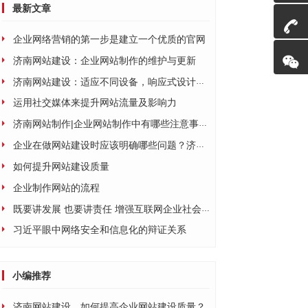
最新文章
企业网络营销的第一步是建立一个优质的官网
济南网站建设：企业网站制作的维护与更新
济南网站建设：适应不同设备，响应式设计为网站加持
运用社交媒体来提升网站流量及影响力
济南网站制作|企业网站制作中有哪些注意事项？
企业在做网站建设时应该明确哪些问题？济南网站建设
如何提升网站建设质量
企业制作网站的流程
既要讲发展 也要讲责任 增强互联网企业社会责任
习近平眼中网络安全和信息化的辩证关系
小编推荐
济南网站建设，如何提高企业网站建设质量？