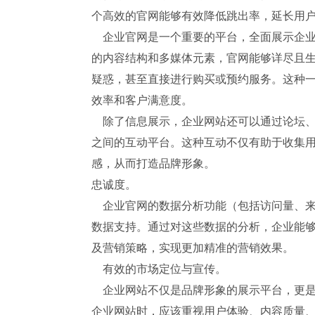
个高效的官网能够有效降低跳出率，延长用
企业官网是一个重要的平台，全面展示企业
的内容结构和多媒体元素，官网能够详尽且
疑惑，甚至直接进行购买或预约服务。这种
效率和客户满意度。
除了信息展示，企业网站还可以通过论坛、
之间的互动平台。这种互动不仅有助于收集
感，从而打造品牌形象。
忠诚度。
企业官网的数据分析功能（包括访问量、来
数据支持。通过对这些数据的分析，企业能
及营销策略，实现更加精准的营销效果。
有效的市场定位与宣传。
企业网站不仅是品牌形象的展示平台，更是
企业网站时，应该重视用户体验、内容质量