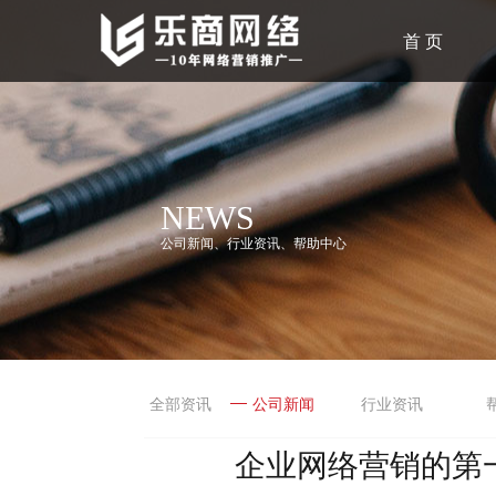
首 页
首 页
NEWS
公司新闻、行业资讯、帮助中心
全部资讯
公司新闻
行业资讯
企业网络营销的第